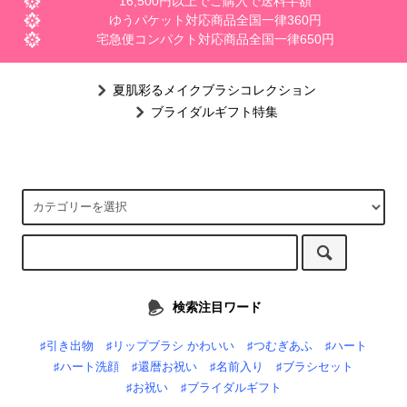
16,500円以上でご購入で送料半額
ゆうパケット対応商品全国一律360円
宅急便コンパクト対応商品全国一律650円
夏肌彩るメイクブラシコレクション
ブライダルギフト特集
検索注目ワード
♯引き出物
♯リップブラシ かわいい
♯つむぎあふ
♯ハート
♯ハート洗顔
♯還暦お祝い
♯名前入り
♯ブラシセット
♯お祝い
♯ブライダルギフト