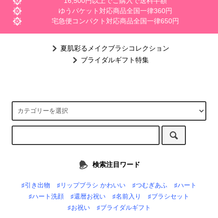
16,500円以上でご購入で送料半額
ゆうパケット対応商品全国一律360円
宅急便コンパクト対応商品全国一律650円
夏肌彩るメイクブラシコレクション
ブライダルギフト特集
検索注目ワード
♯引き出物
♯リップブラシ かわいい
♯つむぎあふ
♯ハート
♯ハート洗顔
♯還暦お祝い
♯名前入り
♯ブラシセット
♯お祝い
♯ブライダルギフト