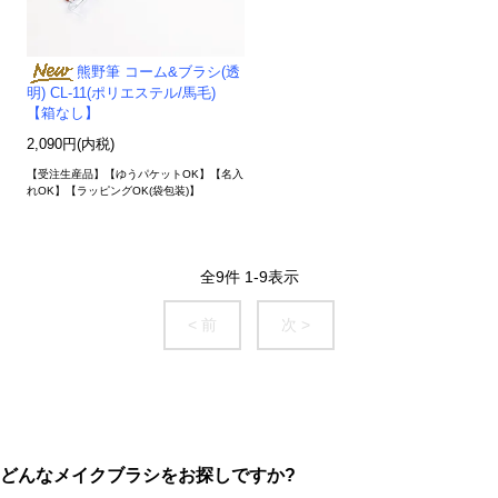
熊野筆 コーム&ブラシ(透
明) CL-11(ポリエステル/馬毛)
【箱なし】
2,090円(内税)
【受注生産品】【ゆうパケットOK】【名入
れOK】【ラッピングOK(袋包装)】
全
9
件
1
-
9
表示
< 前
次 >
どんなメイクブラシをお探しですか?