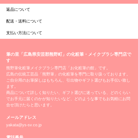
返品について
配送・送料について
支払い方法について
筆の里「広島県安芸郡熊野町」の化粧筆・メイクブラシ専門店で
す
熊野筆化粧筆メイクブラシ専門店「お化粧筆の館」です。
広島の伝統工芸品「熊野筆」の化粧筆を専門に取り扱っております。
ご自分用のお筆探しはもちろん、引出物やギフト選びもお手伝い致し
ます。
商品について詳しく知りたい、ギフト選びに迷っている、どのくらい
でお手元に届くのかが知りたいなど、どのような事でもお気軽にお問
合せ頂けたらと思います。
メールアドレス
yakata@ys-sv.co.jp
電話番号