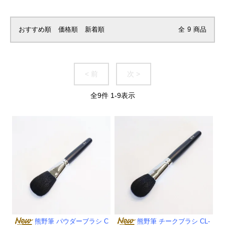
おすすめ順
価格順
新着順
全
9
商品
< 前
次 >
全
9
件
1
-
9
表示
熊野筆 パウダーブラシ C
熊野筆 チークブラシ CL-