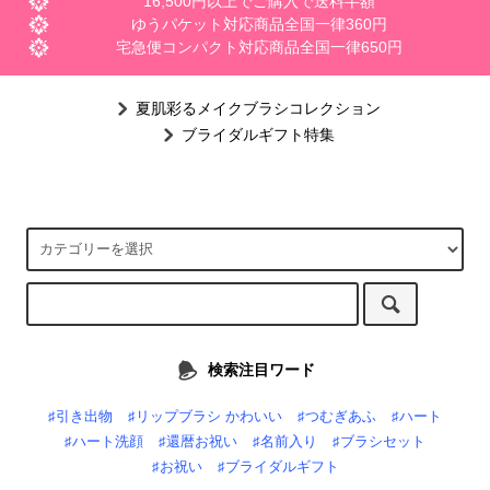
16,500円以上でご購入で送料半額
ゆうパケット対応商品全国一律360円
宅急便コンパクト対応商品全国一律650円
夏肌彩るメイクブラシコレクション
ブライダルギフト特集
検索注目ワード
♯引き出物
♯リップブラシ かわいい
♯つむぎあふ
♯ハート
♯ハート洗顔
♯還暦お祝い
♯名前入り
♯ブラシセット
♯お祝い
♯ブライダルギフト