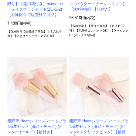
限り】【専用箱付き】hitosoroe
ト (パウダー・チーク・リップ)
メイクブラシセット(ZO-S-2)
【送料半額】【箱付き】
【在庫限りで販売終了商品】
26,510円(内税)
7,480円(内税)
【送料半額】【受注生産品】【名入れ不
可】【宅急便コンパクトOK】【ラッピング
【在庫限りで販売終了商品】【名入れ不
OK(ボックス包装)】
可】【宅急便コンパクト対応可能】
熊野筆 Heartシリーズ ハートブラ
熊野筆 Heartシリーズ ハートブラ
シ2本セット (洗顔・チーク) (ピ
シ2本セット (洗顔・チーク) (ピ
ンク×ゴールド)【箱付き】
ンク×メタリックピンク) 【箱付