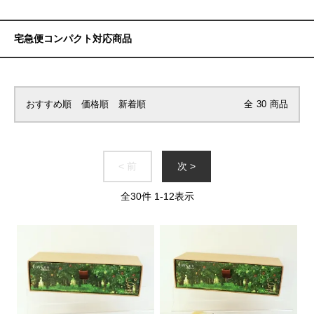
宅急便コンパクト対応商品
おすすめ順
価格順
新着順
全
30
商品
< 前
次 >
全
30
件
1
-
12
表示