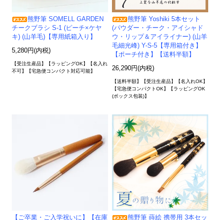
熊野筆 SOMELL GARDEN
熊野筆 Yoshiki 5本セット
チークブラシ S-1 (ピーチ×ケヤ
(パウダー・チーク・アイシャド
キ) (山羊毛)【専用紙箱入り】
ウ・リップ＆アイライナー) (山羊
毛細光峰) Y-S-5【専用箱付き】
5,280円(内税)
【ポーチ付き】【送料半額】
【受注生産品】【ラッピングOK】【名入れ
26,290円(内税)
不可】【宅急便コンパクト対応可能】
【送料半額】【受注生産品】【名入れOK】
【宅急便コンパクトOK】【ラッピングOK
(ボックス包装)】
【ご卒業・ご入学祝いに】【在庫
熊野筆 蒔絵 携帯用 3本セッ