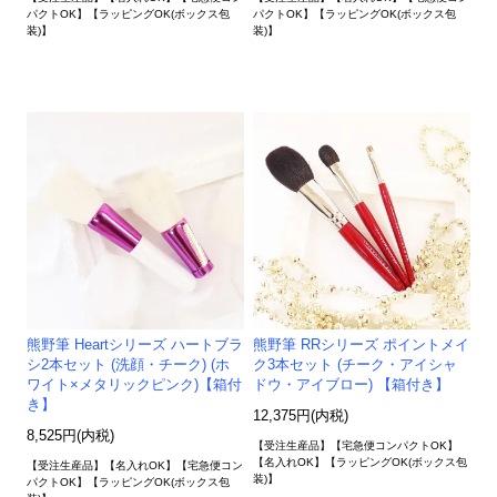
パクトOK】【ラッピングOK(ボックス包
パクトOK】【ラッピングOK(ボックス包
装)】
装)】
熊野筆 Heartシリーズ ハートブラ
熊野筆 RRシリーズ ポイントメイ
シ2本セット (洗顔・チーク) (ホ
ク3本セット (チーク・アイシャ
ワイト×メタリックピンク)【箱付
ドウ・アイブロー) 【箱付き】
き】
12,375円(内税)
8,525円(内税)
【受注生産品】【宅急便コンパクトOK】
【名入れOK】【ラッピングOK(ボックス包
【受注生産品】【名入れOK】【宅急便コン
装)】
パクトOK】【ラッピングOK(ボックス包