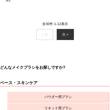
装)】
全
30
件
1
-
12
表示
< 前
次 >
どんなメイクブラシをお探しですか?
ベース・スキンケア
パウダー用ブラシ
リキッド用ブラシ