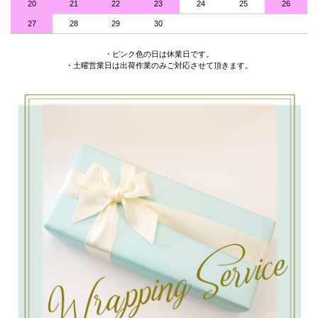
20
21
22
23
24
25
26
27
28
29
30
・ピンク色の日は休業日です。
・土曜営業日は出荷作業のみご対応させて頂きます。