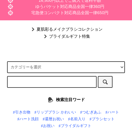
16,500円以上でご購入で送料半額
ゆうパケット対応商品全国一律360円
宅急便コンパクト対応商品全国一律650円
夏肌彩るメイクブラシコレクション
ブライダルギフト特集
検索注目ワード
♯引き出物
♯リップブラシ かわいい
♯つむぎあふ
♯ハート
♯ハート洗顔
♯還暦お祝い
♯名前入り
♯ブラシセット
♯お祝い
♯ブライダルギフト