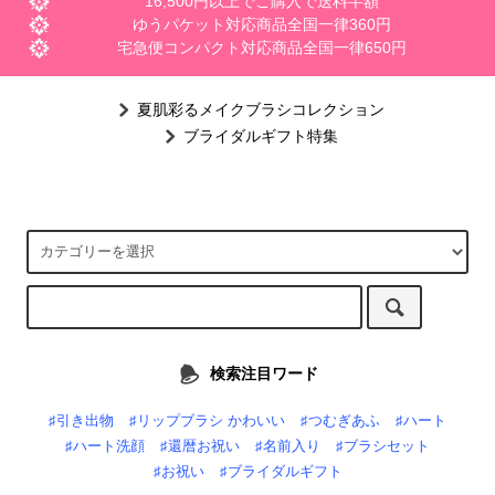
16,500円以上でご購入で送料半額
ゆうパケット対応商品全国一律360円
宅急便コンパクト対応商品全国一律650円
夏肌彩るメイクブラシコレクション
ブライダルギフト特集
検索注目ワード
♯引き出物
♯リップブラシ かわいい
♯つむぎあふ
♯ハート
♯ハート洗顔
♯還暦お祝い
♯名前入り
♯ブラシセット
♯お祝い
♯ブライダルギフト