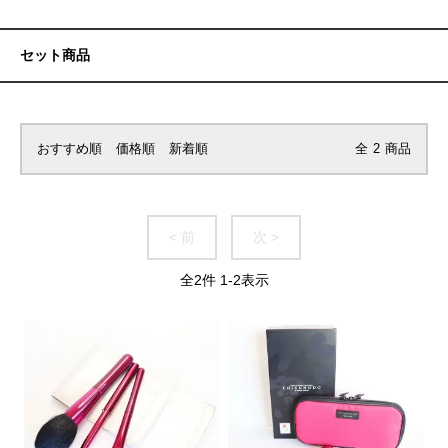
セット商品
おすすめ順
価格順
新着順
全
2
商品
< 前
次 >
全
2
件
1
-
2
表示