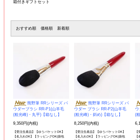
箱付きギフトセット
おすすめ順
価格順
新着順
熊野筆 RRシリーズ パ
熊野筆 RRシリーズ パ
ウダーブラシ RR-P1(山羊毛
ウダー ブラシ RR-P2(山羊毛
ウ
(粗光峰)・丸平)【箱なし】
(粗光峰)・斜め)【箱なし】
(
9,350円(内税)
8,250円(内税)
6,
【受注生産品】【ゆうパケットOK】
【受注生産品】【ゆうパケットOK】
【
【名入れOK】【ラッピングOK(袋包
【名入れOK】【ラッピングOK(袋包
【