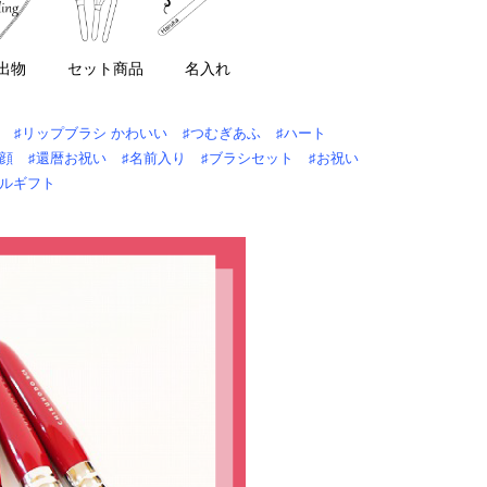
出物
セット商品
名入れ
♯リップブラシ かわいい
♯つむぎあふ
♯ハート
洗顔
♯還暦お祝い
♯名前入り
♯ブラシセット
♯お祝い
ダルギフト