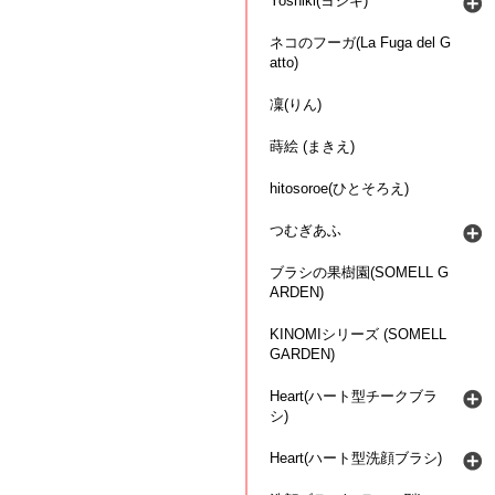
Yoshiki(ヨシキ)
ネコのフーガ(La Fuga del G
atto)
凜(りん)
蒔絵 (まきえ)
hitosoroe(ひとそろえ)
つむぎあふ
ブラシの果樹園(SOMELL G
ARDEN)
KINOMIシリーズ (SOMELL
GARDEN)
Heart(ハート型チークブラ
シ)
Heart(ハート型洗顔ブラシ)